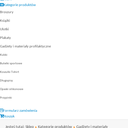
Kategorie produktów
Broszury
Książki
Ulotki
Plakaty
Gadżety i materiały profilaktyczne
Kubki
Butelki sportowe
Koszulki T-shirt
Długopisy
Opaski silikonowe
Przypinki
Formularz zamówienia
Koszyk
Jesteś tutaj:
Sklep
Kategorie produktów
Gadżety i materiały