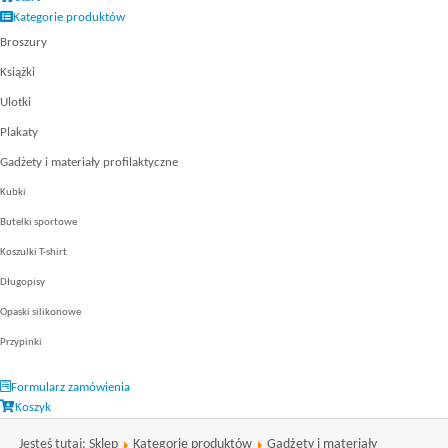
Kategorie produktów
Broszury
Książki
Ulotki
Plakaty
Gadżety i materiały profilaktyczne
Kubki
Butelki sportowe
Koszulki T-shirt
Długopisy
Opaski silikonowe
Przypinki
Formularz zamówienia
Koszyk
Jesteś tutaj:
Sklep
Kategorie produktów
Gadżety i materiały