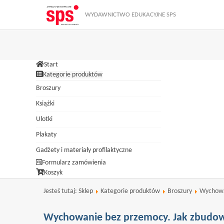
Zamknij
W ramach naszej witryny stosujemy pliki cookies. Korzystanie z wit
WYDAWNICTWO EDUKACYJNE SPS
dokonać w każdym czasie zmiany ustawień dotyczących cookies. Więcej
Start
Kategorie produktów
Broszury
Książki
Ulotki
Plakaty
Gadżety i materiały profilaktyczne
Formularz zamówienia
Koszyk
Jesteś tutaj:
Sklep
Kategorie produktów
Broszury
Wychowan
Wychowanie bez przemocy. Jak zbudo