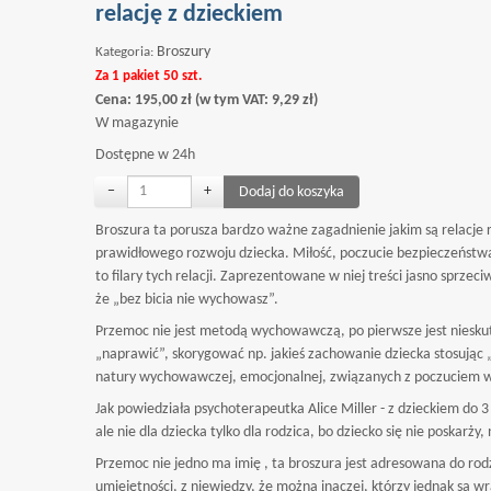
relację z dzieckiem
Broszury
Kategoria:
Za 1 pakiet 50 szt.
Cena:
195,00
zł
(w tym VAT:
9,29
zł
)
W magazynie
Dostępne w 24h
−
+
Broszura ta porusza bardzo ważne zagadnienie jakim są relacje r
prawidłowego rozwoju dziecka. Miłość, poczucie bezpieczeństwa
to filary tych relacji. Zaprezentowane w niej treści jasno sprzec
że „bez bicia nie wychowasz”.
Przemoc nie jest metodą wychowawczą, po pierwsze jest nieskut
„naprawić”, skorygować np. jakieś zachowanie dziecka stosuj
natury wychowawczej, emocjonalnej, związanych z poczuciem wa
Jak powiedziała psychoterapeutka Alice Miller - z dzieckiem do
ale nie dla dziecka tylko dla rodzica, bo dziecko się nie poskarż
Przemoc nie jedno ma imię , ta broszura jest adresowana do ro
umiejętności, z niewiedzy, że można inaczej, którzy jednak są