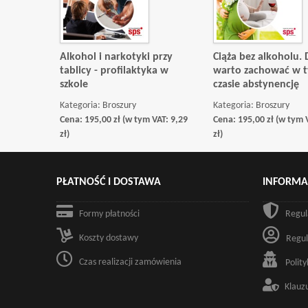
Alkohol i narkotyki przy
Ciąża bez alkoholu. 
tablicy - profilaktyka w
warto zachować w 
szkole
czasie abstynencję
Kategoria:
Broszury
Kategoria:
Broszury
Cena:
195,00
zł
(w tym VAT:
9,29
Cena:
195,00
zł
(w tym 
zł
)
zł
)
PŁATNOŚĆ I DOSTAWA
INFORMA
Formy płatności
Regul
Koszty dostawy
Regul
Czas realizacji zamówienia
Polit
Klauz