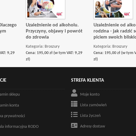
Dlaczego
Uzależnienie od alkoholu.
Uzależnienie od alk
tym
Przyczyny, objawy i powrót
rodzina - jak radzić 
do zdrowia
piciem swoich bliski
Kategoria:
Broszury
Kategoria:
Broszury
VAT:
9,29
Cena:
195,00
zł
(w tym VAT:
9,29
Cena:
195,00
zł
(w tym 
zł
)
zł
)
CJE
STREFA KLIENTA
amin sklepu
Moje konto
Lista zamówień
amin konta
Lista życzeń
yka prywatności
Adresy dostaw
ula informacyjna RODO