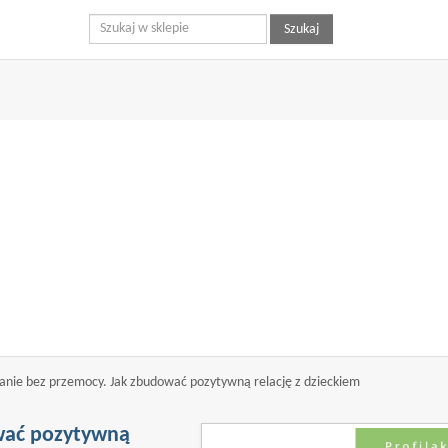
ryny bez zmiany ustawień dotyczących cookies oznacza, że będą one 
Szukaj
 szczegółów w naszej 'Polityce Cookies'.
ie bez przemocy. Jak zbudować pozytywną relację z dzieckiem
wać pozytywną