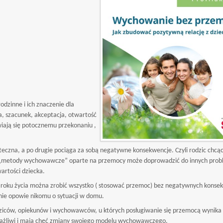
odzinne i ich znaczenie dla
, szacunek, akceptacja, otwartość
iwiają się potocznemu przekonaniu ,
eczna, a po drugie pociąga za sobą negatywne konsekwencje. Czyli rodzic chcąc
ąc „metody wychowawcze” oparte na przemocy może doprowadzić do innych pro
rtości dziecka.
 3 roku życia można zrobić wszystko ( stosować przemoc) bez negatywnych konse
y, nie opowie nikomu o sytuacji w domu.
dziców, opiekunów i wychowawców, u których posługiwanie się przemocą wynika 
 wrażliwi i mają chęć zmiany swojego modelu wychowawczego.