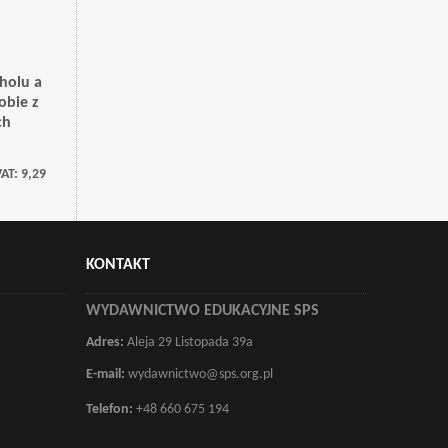
oholu a
sobie z
ch
VAT:
9,29
KONTAKT
WYDAWNICTWO EDUKACYJNE SPS
Adres:
Aleja 29 Listopada 39a
E-mail:
wydawnictwo@sps.org.pl
Telefon:
+48 660 675 194