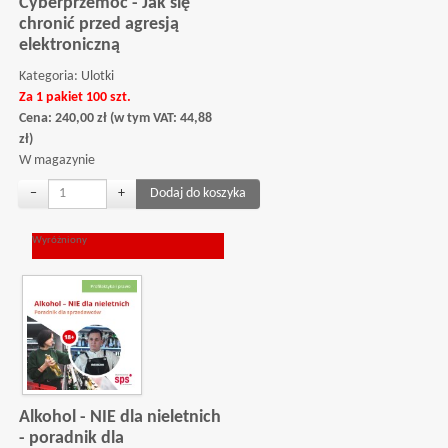
Cyberprzemoc - Jak się
chronić przed agresją
elektroniczną
Kategoria:
Ulotki
Za 1 pakiet 100 szt.
Cena:
240,00
zł
(w tym VAT:
44,88
zł
)
W magazynie
−
+
Wyróżniony
Alkohol - NIE dla nieletnich
- poradnik dla