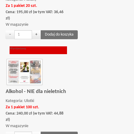
Za 1 pakiet 20 szt.
Cena:
195,00
zł
(w tym VAT:
36,46
zł
)
W magazynie
−
+
Wyróżniony
Alkohol - NIE dla nieletnich
Kategoria:
Ulotki
Za 1 pakiet 100 szt.
Cena:
240,00
zł
(w tym VAT:
44,88
zł
)
W magazynie