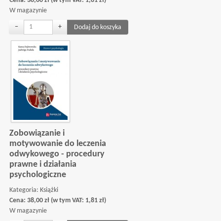
Cena:
38,00
zł
(w tym VAT:
1,81
zł
)
W magazynie
−
+
Zobowiązanie i
motywowanie do leczenia
odwykowego - procedury
prawne i działania
psychologiczne
Kategoria:
Książki
Cena:
38,00
zł
(w tym VAT:
1,81
zł
)
W magazynie