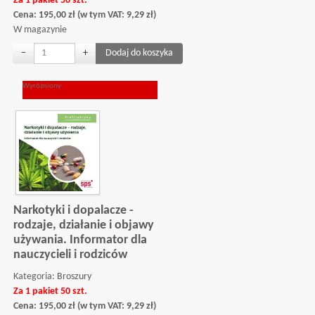
Za 1 pakiet 50 szt.
Cena:
195,00
zł
(w tym VAT:
9,29
zł
)
W magazynie
−
+
Wyróżniony
Narkotyki i dopalacze -
rodzaje, działanie i objawy
używania. Informator dla
nauczycieli i rodziców
Kategoria:
Broszury
Za 1 pakiet 50 szt.
Cena:
195,00
zł
(w tym VAT:
9,29
zł
)