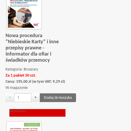
Nowa procedura
"Niebieskie Karty" i inne
przepisy prawne -
informator dla ofiar i
świadków przemocy
Kategoria:
Broszury
Za 1 pakiet 50 szt.
Cena:
195,00
zł
(w tym VAT:
9,29
zł
)
W magazynie
−
+
Wyróżniony