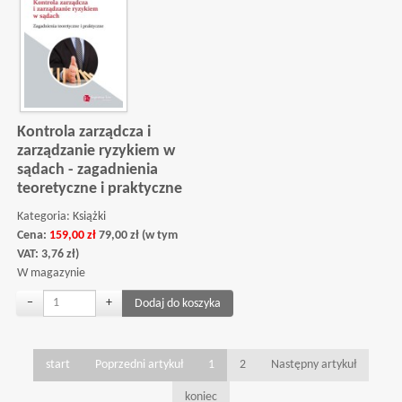
Kontrola zarządcza i
zarządzanie ryzykiem w
sądach - zagadnienia
teoretyczne i praktyczne
Kategoria:
Książki
Cena:
159,00
zł
79,00
zł
(w tym
VAT:
3,76
zł
)
W magazynie
−
+
start
Poprzedni artykuł
1
2
Następny artykuł
koniec