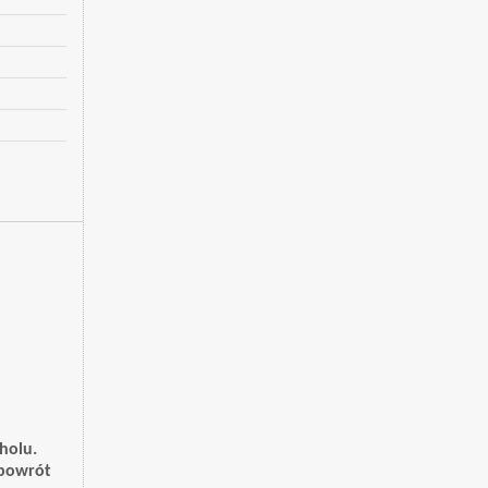
holu.
 powrót