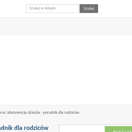
ryny bez zmiany ustawień dotyczących cookies oznacza, że będą one 
Szukaj
 szczegółów w naszej 'Polityce Cookies'.
erać abstynencję dziecka - poradnik dla rodziców
adnik dla rodziców