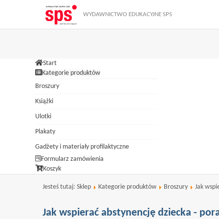
Zamknij
W ramach naszej witryny stosujemy pliki cookies. Korzystanie z wit
WYDAWNICTWO EDUKACYJNE SPS
dokonać w każdym czasie zmiany ustawień dotyczących cookies. Więcej
Start
Kategorie produktów
Broszury
Książki
Ulotki
Plakaty
Gadżety i materiały profilaktyczne
Formularz zamówienia
Koszyk
Jesteś tutaj:
Sklep
Kategorie produktów
Broszury
Jak wspi
Jak wspierać abstynencję dziecka - por