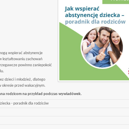
 mogą wspierać abstynencje
 w kształtowaniu zachowań
strzegawcze powinno zaniepokoić
lu.
z dzieci i młodzież, dlatego
w okresie przed wakacyjnym.
zana rodzicom na przykład podczas wywiadówek.
ziecka - poradnik dla rodziców