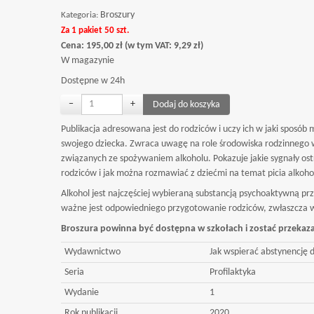
Broszury
Kategoria:
Za 1 pakiet 50 szt.
Cena:
195,00
zł
(w tym VAT:
9,29
zł
)
W magazynie
Dostępne w 24h
−
+
Publikacja adresowana jest do rodziców i uczy ich w jaki sposób
swojego dziecka. Zwraca uwagę na role środowiska rodzinnego
związanych ze spożywaniem alkoholu. Pokazuje jakie sygnały o
rodziców i jak można rozmawiać z dziećmi na temat picia alkoho
Alkohol jest najczęściej wybieraną substancją psychoaktywną prze
ważne jest odpowiedniego przygotowanie rodziców, zwłaszcza 
Broszura powinna być dostępna w szkołach i zostać przeka
Wydawnictwo
Jak wspierać abstynencję d
Seria
Profilaktyka
Wydanie
1
Rok publikacji
2020