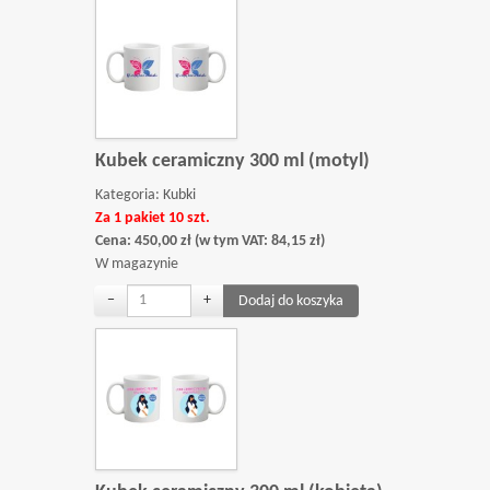
Kubek ceramiczny 300 ml (motyl)
Kategoria:
Kubki
Za 1 pakiet 10 szt.
Cena:
450,00
zł
(w tym VAT:
84,15
zł
)
W magazynie
−
+