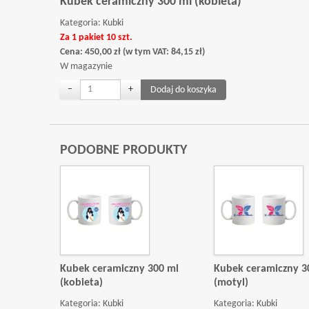
Kubek ceramiczny 300 ml (kobieta)
Kategoria:
Kubki
Za 1 pakiet 10 szt.
Cena:
450,00
zł
(w tym VAT:
84,15
zł
)
W magazynie
−
+
PODOBNE PRODUKTY
Kubek ceramiczny 300 ml
Kubek ceramiczny 3
(kobieta)
(motyl)
Kategoria:
Kubki
Kategoria:
Kubki