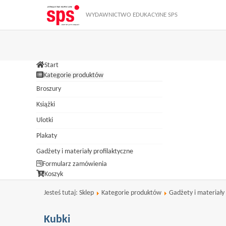
Zamknij
W ramach naszej witryny stosujemy pliki cookies. Korzystanie z wit
WYDAWNICTWO EDUKACYJNE SPS
dokonać w każdym czasie zmiany ustawień dotyczących cookies. Więcej
Start
Kategorie produktów
Broszury
Książki
Ulotki
Plakaty
Gadżety i materiały profilaktyczne
Formularz zamówienia
Koszyk
Jesteś tutaj:
Sklep
Kategorie produktów
Gadżety i materiały 
Kubki