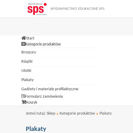
Zamknij
W ramach naszej witryny stosujemy pliki cookies. Korzystanie z wit
WYDAWNICTWO EDUKACYJNE SPS
dokonać w każdym czasie zmiany ustawień dotyczących cookies. Więcej
Start
Kategorie produktów
Broszury
Książki
Ulotki
Plakaty
Gadżety i materiały profilaktyczne
Formularz zamówienia
Koszyk
Jesteś tutaj:
Sklep
Kategorie produktów
Plakaty
Plakaty