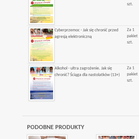
szt.
Za 1
Cyberprzemoc - Jak się chronić przed
pakiet
agresją elektroniczną
szt.
Za 1
Alkohol - ultra zagrożenie. Jak się
pakiet
chronić? Ściąga dla nastolatków (13+)
szt.
PODOBNE PRODUKTY