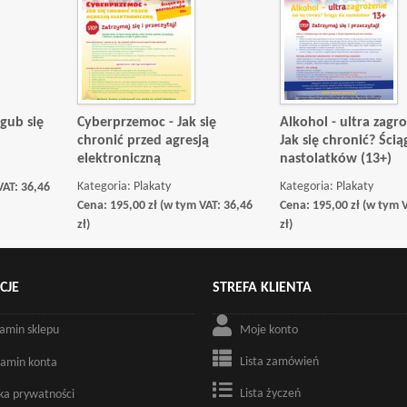
zgub się
Cyberprzemoc - Jak się
Alkohol - ultra zagro
chronić przed agresją
Jak się chronić? Ścią
elektroniczną
nastolatków (13+)
Kategoria:
Plakaty
Kategoria:
Plakaty
VAT:
36,46
Cena:
195,00
zł
(w tym VAT:
36,46
Cena:
195,00
zł
(w tym 
zł
)
zł
)
CJE
STREFA KLIENTA
amin sklepu
Moje konto
Lista zamówień
amin konta
Lista życzeń
yka prywatności