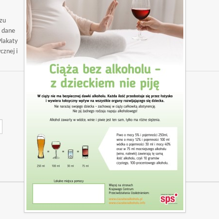
zu
ć dane
Plakaty
cznej i