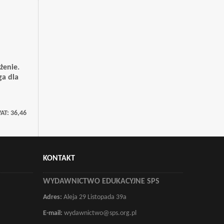
żenie.
ga dla
VAT:
36,46
KONTAKT
WYDAWNICTWO EDUKACYJNE SPS
Adres:
Aleja 29 Listopada 39a
E-mail:
wydawnictwo@sps.org.pl