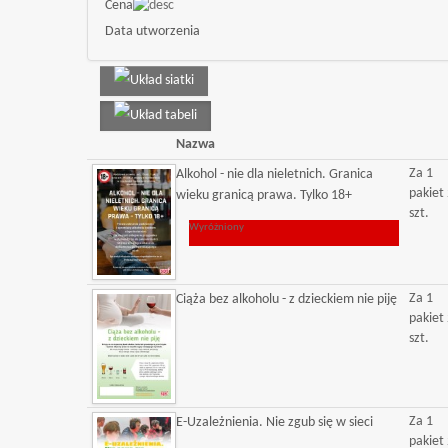
Cena
Data utworzenia
Nazwa
Za 1
Alkohol - nie dla nieletnich. Granica
pakiet
wieku granicą prawa. Tylko 18+
szt.
Wyróżniony
Za 1
Ciąża bez alkoholu - z dzieckiem nie piję
pakiet
szt.
Za 1
E-Uzależnienia. Nie zgub się w sieci
pakiet