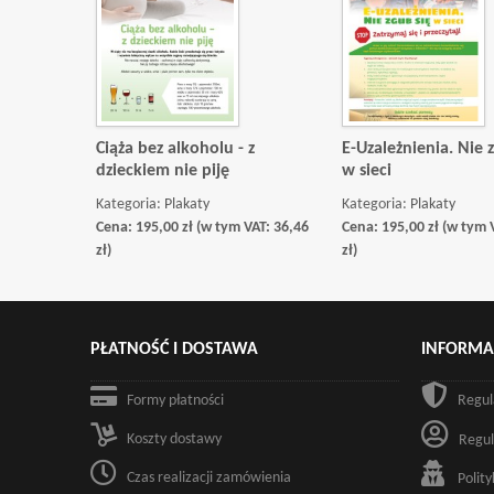
Ciąża bez alkoholu - z
E-Uzależnienia. Nie 
dzieckiem nie piję
w sieci
Kategoria:
Plakaty
Kategoria:
Plakaty
Cena:
195,00
zł
(w tym VAT:
36,46
Cena:
195,00
zł
(w tym 
zł
)
zł
)
PŁATNOŚĆ I DOSTAWA
INFORMA
Formy płatności
Regul
Koszty dostawy
Regul
Czas realizacji zamówienia
Polit